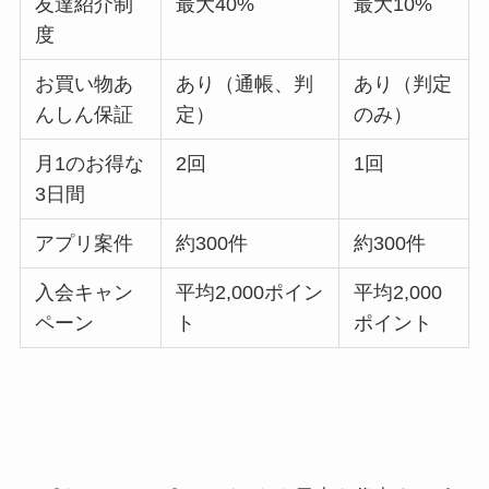
友達紹介制
最大40%
最大10%
度
お買い物あ
あり（通帳、判
あり（判定
んしん保証
定）
のみ）
月1のお得な
2回
1回
3日間
アプリ案件
約300件
約300件
入会キャン
平均2,000ポイン
平均2,000
ペーン
ト
ポイント