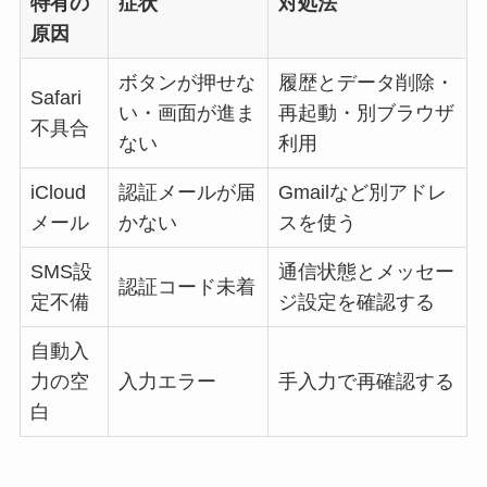
特有の
症状
対処法
原因
ボタンが押せな
履歴とデータ削除・
Safari
い・画面が進ま
再起動・別ブラウザ
不具合
ない
利用
iCloud
認証メールが届
Gmailなど別アドレ
メール
かない
スを使う
SMS設
通信状態とメッセー
認証コード未着
定不備
ジ設定を確認する
自動入
力の空
入力エラー
手入力で再確認する
白