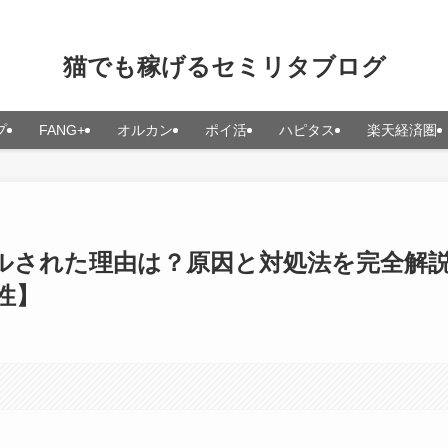
猫でも稼げるセミリタブログ
プ
FANG+
オルカン
ポイ活
ハピタス
楽天経済圏
ルされた理由は？原因と対処法を完全解
性】