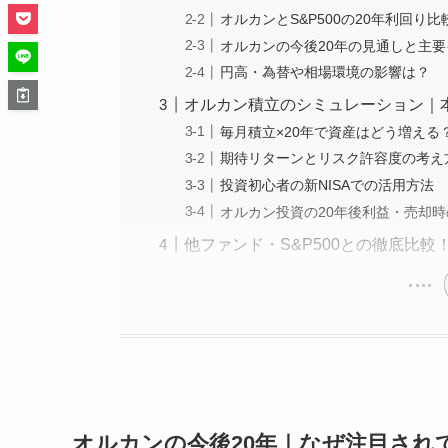
オルカンとS&P500の20年利回り比
オルカンの今後20年の見通しと主
円高・為替や相場環境の影響は？
オルカン積立のシミュレーション｜
毎月積立×20年で資産はどう増える
期待リターンとリスク許容度の考え
投資初心者の新NISAでの活用方法
オルカン投資の20年後利益・売却
他ファンド・S&P500との徹底比
オルカンの今後20年｜なぜ注目され