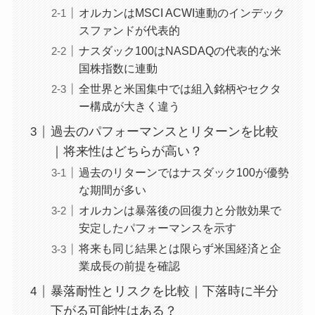
オルカンはMSCI ACWI連動のインデック
スファンドが代表的
ナスダック100はNASDAQの代表的な米
国株指数に連動
全世界と米国集中では組入銘柄やセクタ
ー構成が大きく違う
過去のパフォーマンスとリターンを比較
｜将来性はどちらが高い？
過去のリターンではナスダック100が優勢
な期間が多い
オルカンは暴落後の回復力と分散効果で
安定したパフォーマンスを示す
将来も同じ結果とは限らず米国経済と企
業成長の前提を確認
暴落耐性とリスクを比較｜下落時に半分
下がる可能性はある？