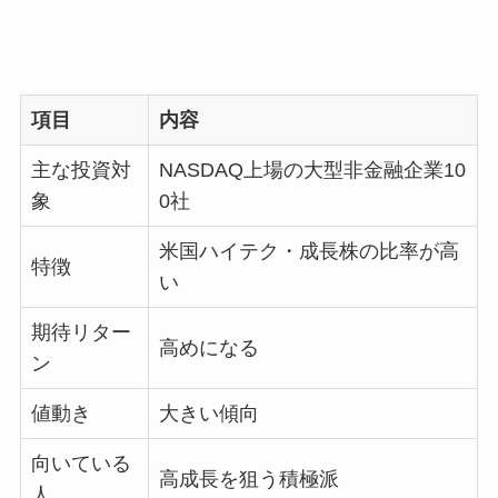
項目
内容
主な投資対
NASDAQ上場の大型非金融企業10
象
0社
米国ハイテク・成長株の比率が高
特徴
い
期待リター
高めになる
ン
値動き
大きい傾向
向いている
高成長を狙う積極派
人