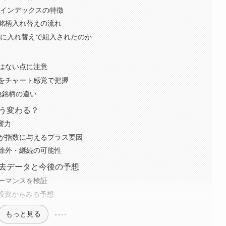
のインデックスの特徴
銘柄入れ替えの流れ
柄に入れ替えで組入されたのか
はない点に注意
をチャート感覚で把握
他銘柄の違い
どう変わる？
響力
が指数に与えるプラス要因
除外・継続の可能性
過去データと今後の予想
ーマンスを検証
I投資からみる予想
もっと見る