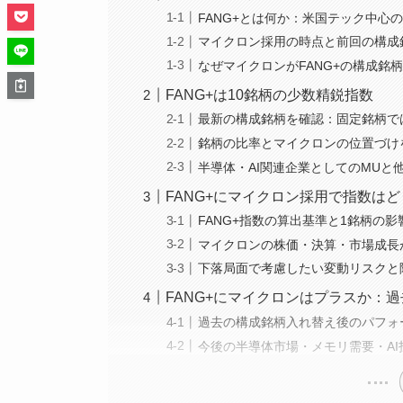
FANG+とは何か：米国テック中心
マイクロン採用の時点と前回の構成
なぜマイクロンがFANG+の構成銘
FANG+は10銘柄の少数精鋭指数
最新の構成銘柄を確認：固定銘柄で
銘柄の比率とマイクロンの位置づけ
半導体・AI関連企業としてのMUと
FANG+にマイクロン採用で指数は
FANG+指数の算出基準と1銘柄の影
マイクロンの株価・決算・市場成長
下落局面で考慮したい変動リスクと
FANG+にマイクロンはプラスか：
過去の構成銘柄入れ替え後のパフォ
今後の半導体市場・メモリ需要・A