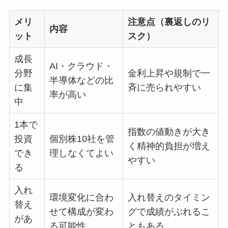
メリ
注意点（裏返しのリ
内容
ット
スク）
成長
AI・クラウド・
分野
金利上昇や規制で一
半導体などの比
に集
斉に売られやすい
率が高い
中
1本で
指数の値動きが大き
投資
個別株10社を管
く精神的負担が増え
でき
理しなくてよい
やすい
る
入れ
環境変化に合わ
入れ替えのタイミン
替え
せて構成が変わ
グで成績がぶれるこ
があ
る可能性
ともある