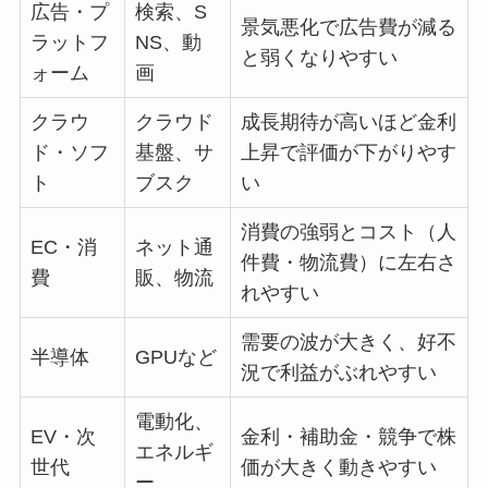
広告・プ
検索、S
景気悪化で広告費が減る
ラットフ
NS、動
と弱くなりやすい
ォーム
画
クラウ
クラウド
成長期待が高いほど金利
ド・ソフ
基盤、サ
上昇で評価が下がりやす
ト
ブスク
い
消費の強弱とコスト（人
EC・消
ネット通
件費・物流費）に左右さ
費
販、物流
れやすい
需要の波が大きく、好不
半導体
GPUなど
況で利益がぶれやすい
電動化、
EV・次
金利・補助金・競争で株
エネルギ
世代
価が大きく動きやすい
ー