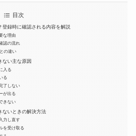
目次
？登録時に確認される内容を解説
要な理由
確認の流れ
証との違い
きない主な原因
に入る
いる
完了しない
ーが出る
できない
きないときの解決方法
入力し直す
ルを受け取る
する