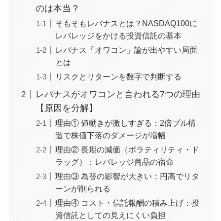
のは本当？
そもそもレバナスとは？NASDAQ100に
レバレッジをかける投資信託の基本
レバナス「オワコン」論が出やすい局面
とは
リスクとリターンを数字で判断する
レバナスがオワコンと言われる7つの理由
【原因を分解】
理由① 値動きが激しすぎる：2倍ブル構
造で株価下落のダメージが増幅
理由② 長期の減価（ボラティリティ・ド
ラッグ）：レバレッジ商品の宿命
理由③ 為替の影響が大きい：円高でリタ
ーンが削られる
理由④ コスト・信託報酬の積み上げ：投
資信託としての見えにくい負担