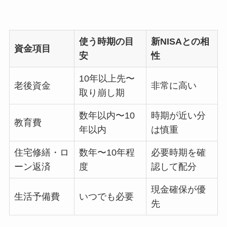
使う時期の目
新NISAとの相
資金項目
安
性
10年以上先〜
老後資金
非常に高い
取り崩し期
数年以内〜10
時期が近い分
教育費
年以内
は慎重
住宅修繕・ロ
数年〜10年程
必要時期を確
ーン返済
度
認して配分
現金確保が優
生活予備費
いつでも必要
先