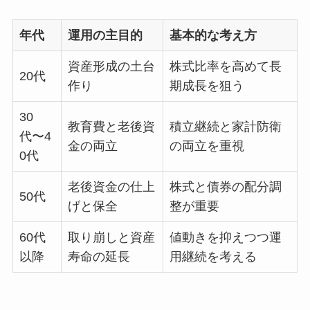
年代
運用の主目的
基本的な考え方
資産形成の土台
株式比率を高めて長
20代
作り
期成長を狙う
30
教育費と老後資
積立継続と家計防衛
代〜4
金の両立
の両立を重視
0代
老後資金の仕上
株式と債券の配分調
50代
げと保全
整が重要
60代
取り崩しと資産
値動きを抑えつつ運
以降
寿命の延長
用継続を考える