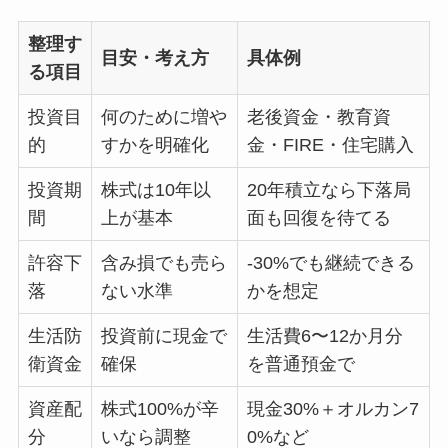
整理す
目安・考え方
具体例
る項目
投資目
何のために増や
老後資金・教育資
的
すかを明確化
金・FIRE・住宅購入
投資期
株式は10年以
20年積立なら下落局
間
上が基本
面も回復を待てる
許容下
含み損でも売ら
-30%でも継続できる
落
ない水準
かを想定
生活防
投資前に現金で
生活費6〜12か月分
衛資金
確保
を普通預金で
資産配
株式100%が辛
現金30%＋オルカン7
分
いなら調整
0%など