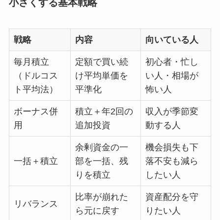
小さくする基本戦略
戦略
内容
向いている人
毎月積立
定額で買い続
初心者・忙し
（ドルコス
け平均単価を
い人・相場が
ト平均法）
平準化
怖い人
ボーナス併
積立＋年2回の
収入が季節変
用
追加投資
動する人
余剰資金の一
機会損失も下
一括＋積立
部を一括、残
落不安も減ら
りを積立
したい人
比率が崩れた
資産配分を守
リバランス
ら元に戻す
りたい人