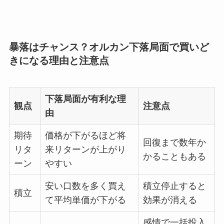
暴落はチャンス？オルカン下落局面で買いど
きになる理由と注意点
下落局面が有利な理
観点
注意点
由
期待
価格が下がるほど将
回復まで数年か
リタ
来リターンが上がり
かることもある
ーン
やすい
安い口数を多く買え
積立停止すると
積立
て平均単価が下がる
効果が消える
感情で一括投入